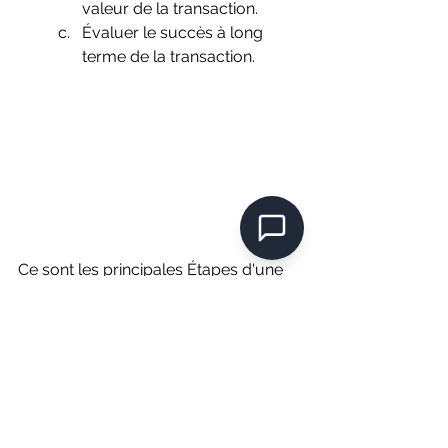
valeur de la transaction.
Évaluer le succès à long 
terme de la transaction.
Ce sont les principales Étapes d'une 
opération de fusion ou d'acquisition. 
Chaque étape nécessite une analyse 
minutieuse, une diligence raisonnable 
approfondie et une gestion efficace 
pour réussir la transaction.