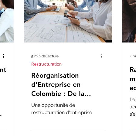
5 min de lecture
4 m
Restructuration
nt
R
Réorganisation
m
d'Entreprise en
a
Colombie : De la
C
Le
Reprise à la Création
Une opportunité de
ac
de Valeur Stratégique
restructuration d'entreprise
s'
&A)
dy
se