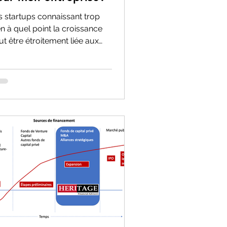
s startups connaissant trop
en à quel point la croissance
ut être étroitement liée aux
cles de financement par
ions. Les...