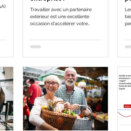
&A)
Travailler avec un partenaire
Le
extérieur est une excellente
bi
occasion d'accélérer votre
pe
er
business plan et ouvre une
cy
grande variété de...
act