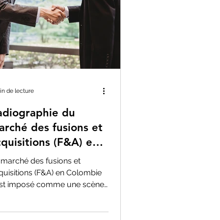
in de lecture
adiographie du
arché des fusions et
cquisitions (F&A) en
olombie
 marché des fusions et
quisitions (F&A) en Colombie
est imposé comme une scène
namique et stratégique, non
ulement pour les...