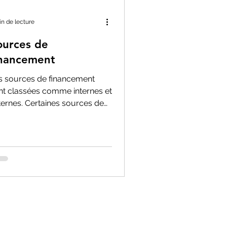
in de lecture
ources de
inancement
s sources de financement
nt classées comme internes et
ternes. Certaines sources de
nancement internes sont
itées par la...