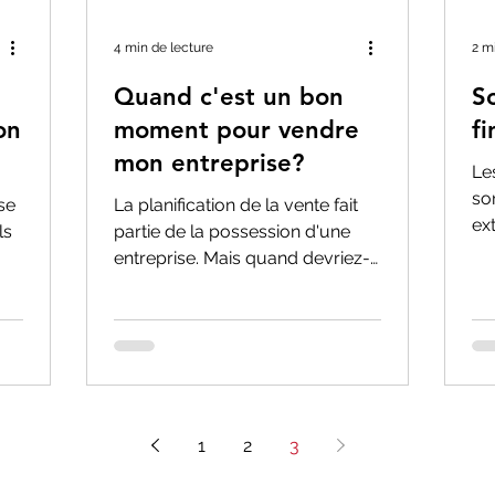
4 min de lecture
2 m
Quand c'est un bon
S
on
moment pour vendre
f
mon entreprise?
Le
so
se
La planification de la vente fait
ex
ls
partie de la possession d'une
fi
entreprise. Mais quand devriez-
lim
vous commencer à penser à
vendre? Trop...
1
2
3